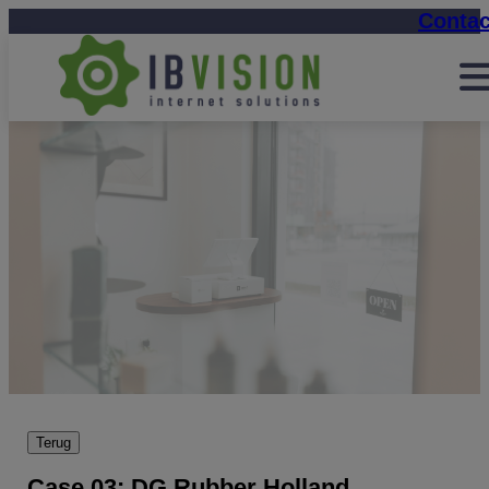
Contac
Terug
Case 03: DG Rubber Holland