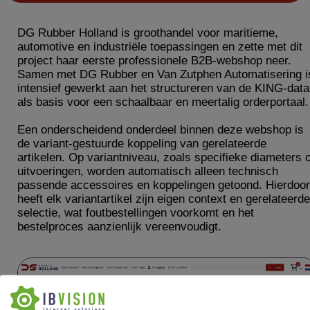
DG Rubber Holland is groothandel voor maritieme,
automotive en industriële toepassingen en zette met dit
project haar eerste professionele B2B-webshop neer.
Samen met DG Rubber en Van Zutphen Automatisering i
intensief gewerkt aan het structureren van de KING-data
als basis voor een schaalbaar en meertalig orderportaal.
Een onderscheidend onderdeel binnen deze webshop is
de variant-gestuurde koppeling van gerelateerde
artikelen. Op variantniveau, zoals specifieke diameters o
uitvoeringen, worden automatisch alleen technisch
passende accessoires en koppelingen getoond. Hierdoor
heeft elk variantartikel zijn eigen context en gerelateerde
selectie, wat foutbestellingen voorkomt en het
bestelproces aanzienlijk vereenvoudigt.