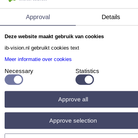
Approval
Details
Deze website maakt gebruik van cookies
ib-vision.nl gebruikt cookies text
Meer informatie over cookies
Necessary
Statistics
Daarnaast is meertaligheid consequent doorgevoerd tot
op het niveau van artikeleigenschappen en bijbehorende
waarden, zodat productinformatie in alle talen volledig e
Approve all
consistent beschikbaar is.
Approve selection