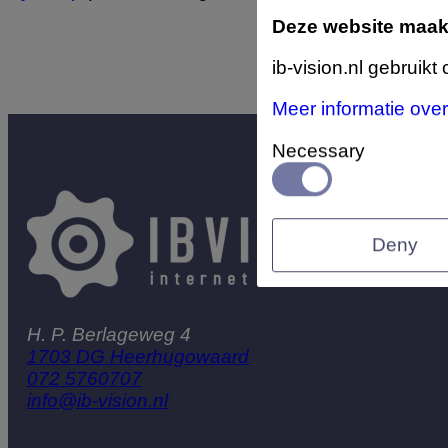
Deze website maak
ib-vision.nl gebruikt
Meer informatie ove
Necessary
Deny
H. P. Berlageweg 4
1703 DG Heerhugowaard
072 5760707
info@ib-vision.nl