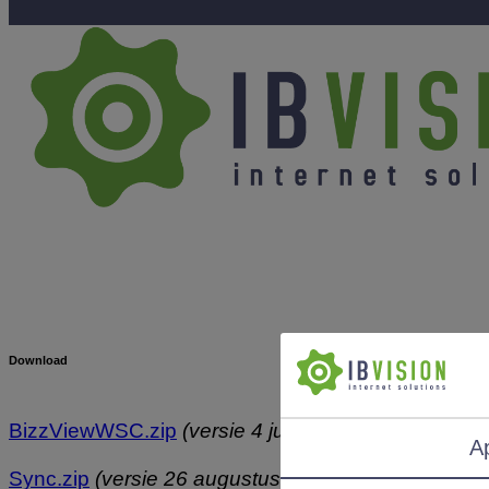
Download
BizzViewWSC.zip
(versie 4 juni 2026)
A
Sync.zip
(versie 26 augustus 2025)