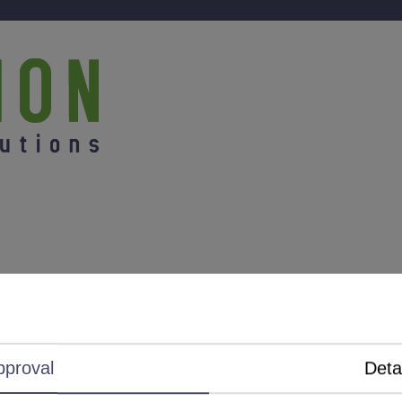
pproval
Deta